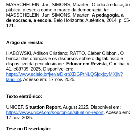
MASSCHELEIN, Jan; SIMONS, Maarten. O ódio à educação
pública: a escola como o marco da democracia.
In
:
MASSCHELEIN, Jan; SIMONS, Maarten.
A pedagogia, a
democracia, a escola
. Belo Horizonte: Autêntica, 2014, p. 95-
121.
Artigo de revista:
HABOWSKI, Adilson Cristiano; RATTO, Cleber Gibbon . O
brincar das crianças e os discursos sobre o digital: risco e
dispositivo da periculosidade.
Educar em Revista
, Curitiba, v.
41, e88739, 2025. Disponível em:
https://www.scielo.br/j/er/a/DkrbXDGPtNLQSjqxjcyMXjh/?
lang=pt
. Acesso em: 17 nov. 2025.
Texto eletrônico:
UNICEF.
Situation Report
. August 2025. Disponível em:
https://www.unicef.org/sop/topics/situation-report
. Acesso em:
17 nov. 2025.
Tese ou Dissertação: