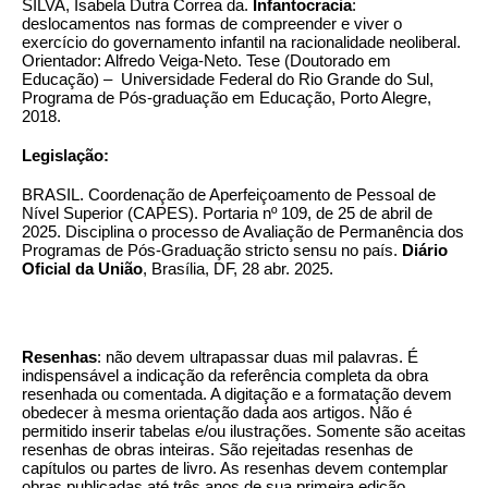
SILVA, Isabela Dutra Correa da.
Infantocracia
:
deslocamentos nas formas de compreender e viver o
exercício do governamento infantil na racionalidade neoliberal.
Orientador: Alfredo Veiga-Neto. Tese (Doutorado em
Educação) – Universidade Federal do Rio Grande do Sul,
Programa de Pós-graduação em Educação, Porto Alegre,
2018.
Legislação:
BRASIL. Coordenação de Aperfeiçoamento de Pessoal de
Nível Superior (CAPES). Portaria nº 109, de 25 de abril de
2025. Disciplina o processo de Avaliação de Permanência dos
Programas de Pós-Graduação stricto sensu no país.
Diário
Oficial
da União
, Brasília, DF, 28 abr. 2025.
Resenhas
: não devem ultrapassar duas mil palavras. É
indispensável a indicação da referência completa da obra
resenhada ou comentada. A digitação e a formatação devem
obedecer à mesma orientação dada aos artigos. Não é
permitido inserir tabelas e/ou ilustrações. Somente são aceitas
resenhas de obras inteiras. São rejeitadas resenhas de
capítulos ou partes de livro. As resenhas devem contemplar
obras publicadas até três anos de sua primeira edição,