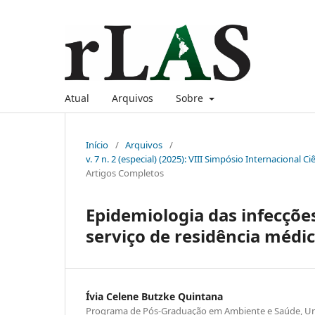
Atual
Arquivos
Sobre
Início
/
Arquivos
/
v. 7 n. 2 (especial) (2025): VIII Simpósio Internacional C
Artigos Completos
Epidemiologia das infecçõe
serviço de residência médic
Ívia Celene Butzke Quintana
Programa de Pós-Graduação em Ambiente e Saúde, Uni