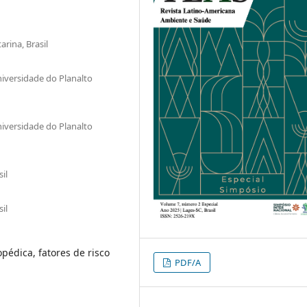
rina, Brasil
versidade do Planalto
versidade do Planalto
il
il
opédica, fatores de risco
PDF/A