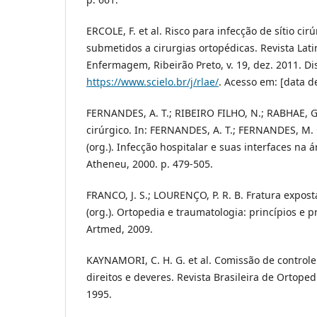
ERCOLE, F. et al. Risco para infecção de sítio ci
submetidos a cirurgias ortopédicas. Revista La
Enfermagem, Ribeirão Preto, v. 19, dez. 2011. Di
https://www.scielo.br/j/rlae/
. Acesso em: [data d
FERNANDES, A. T.; RIBEIRO FILHO, N.; RABHAE, G.
cirúrgico. In: FERNANDES, A. T.; FERNANDES, M. 
(org.). Infecção hospitalar e suas interfaces na 
Atheneu, 2000. p. 479-505.
FRANCO, J. S.; LOURENÇO, P. R. B. Fratura exposta.
(org.). Ortopedia e traumatologia: princípios e pr
Artmed, 2009.
KAYNAMORI, C. H. G. et al. Comissão de controle 
direitos e deveres. Revista Brasileira de Ortopedi
1995.