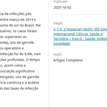
Publicado
2025-10-02
cia de infecções pós-
 entre março de 2014 e
Edição
uma do sul do Brasil. Por
v. 7 n. 2 (especial) (2025): VIII Si
tuários, os casos foram
Internacional Ciência, Saúde e
ros superiores ou
Território | Eixo II - Saúde, Ambi
funda), uso de garrote,
Sociedade
po operatório e
 infecção foi de 9,4%, com
Seção
ecções profundas. O tempo
Artigos Completos
es, assim como a
ssociação significativa
rolongado, uso de garrote
ncia contínua e a análise
ão das taxas de infecção