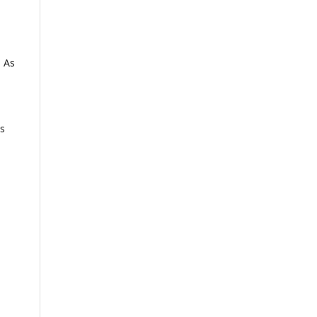
 As
i
s