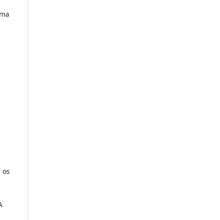
ema
 os
A