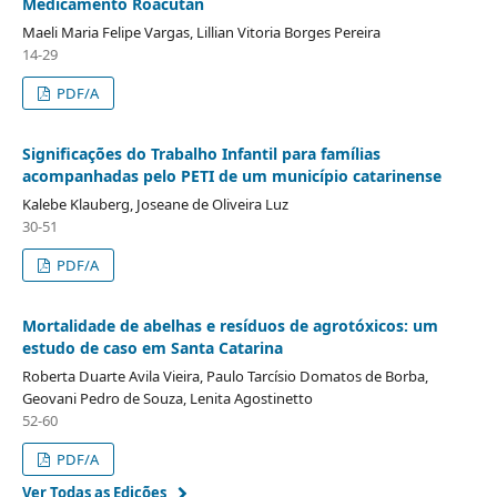
Medicamento Roacutan
Maeli Maria Felipe Vargas, Lillian Vitoria Borges Pereira
14-29
PDF/A
Significações do Trabalho Infantil para famílias
acompanhadas pelo PETI de um município catarinense
Kalebe Klauberg, Joseane de Oliveira Luz
30-51
PDF/A
Mortalidade de abelhas e resíduos de agrotóxicos: um
estudo de caso em Santa Catarina
Roberta Duarte Avila Vieira, Paulo Tarcísio Domatos de Borba,
Geovani Pedro de Souza, Lenita Agostinetto
52-60
PDF/A
Ver Todas as Edições