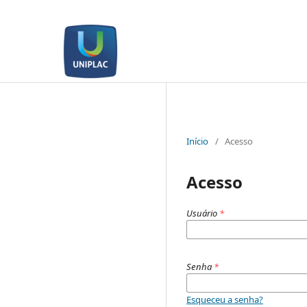
Início
/
Acesso
Acesso
Usuário
*
Senha
*
Esqueceu a senha?